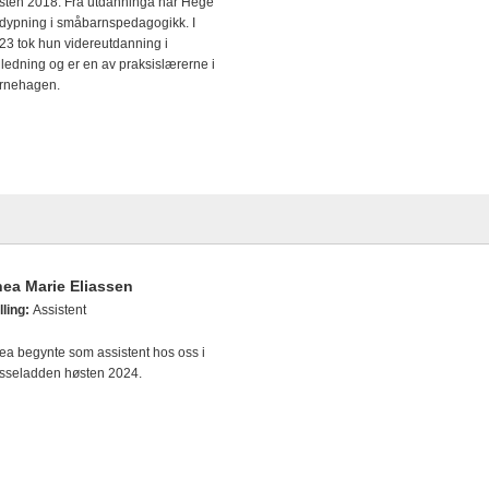
sten 2018. Fra utdanninga har Hege
rdypning i småbarnspedagogikk. I
23 tok hun videreutdanning i
iledning og er en av praksislærerne i
rnehagen.
ea Marie Eliassen
lling:
Assistent
ea begynte som assistent hos oss i
sseladden høsten 2024.