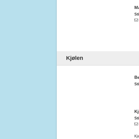
Ma
Sti
Kjølen
Be
Sti
Kj
Sti
Kj