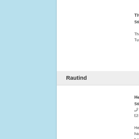
Th
Sti
Th
Tu
Rautind
H
Sti
He
ha