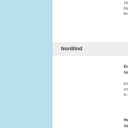
19
Kj
fe
Nordtind
E
Sti
Em
un
to 
H
Sti