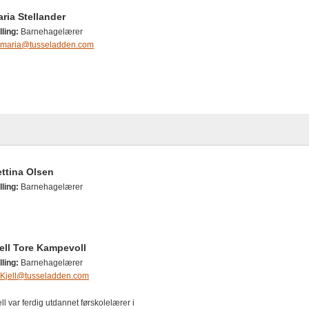
ria Stellander
lling:
Barnehagelærer
maria@tusseladden.com
ttina Olsen
lling:
Barnehagelærer
ell Tore Kampevoll
lling:
Barnehagelærer
Kjell@tusseladden.com
ell var ferdig utdannet førskolelærer i