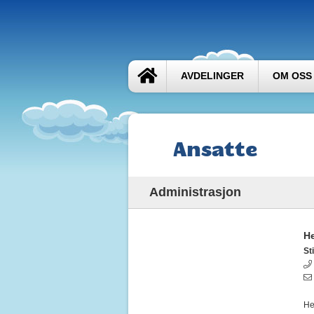
AVDELINGER
OM OSS
Ansatte
Administrasjon
H
Sti
He