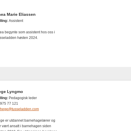
ea Marie Eliassen
lling:
Assistent
ea begynte som assistent hos oss i
sseladden høsten 2024.
ege Lyngmo
lling:
Pedagogisk leder
975 77 121
hege@tusseladden.com
ge er utdannet barnehagelærer og
r vært ansatt i barnehagen siden