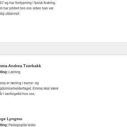
97 og har fordypning i fysisk fostring.
ell har jobbet hos oss siden han var
rdig utdannet.
mma Andrea Tverbakk
lling:
Lærling
ma er lærling i barne- og
gdomsarbeiderfaget. Emma skal være
år i lærlingetid hos oss.
ege Lyngmo
lling:
Pedagogisk leder