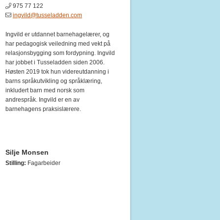
975 77 122
ingvild@tusseladden.com
Ingvild er utdannet barnehagelærer, og
har pedagogisk veiledning med vekt på
relasjonsbygging som fordypning. Ingvild
har jobbet i Tusseladden siden 2006.
Høsten 2019 tok hun videreutdanning i
barns språkutvikling og språklæring,
inkludert barn med norsk som
andrespråk. Ingvild er en av
barnehagens praksislærere.
Silje Monsen
Stilling:
Fagarbeider