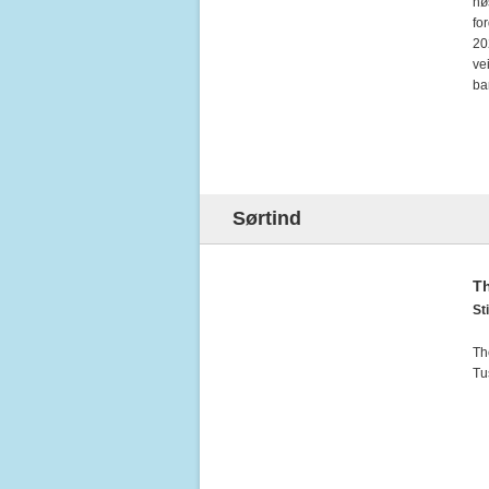
hø
fo
20
ve
ba
Sørtind
Th
Sti
Th
Tu