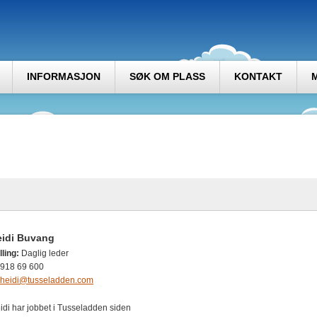
INFORMASJON
SØK OM PLASS
KONTAKT
eidi Buvang
lling:
Daglig leder
918 69 600
heidi@tusseladden.com
idi har jobbet i Tusseladden siden