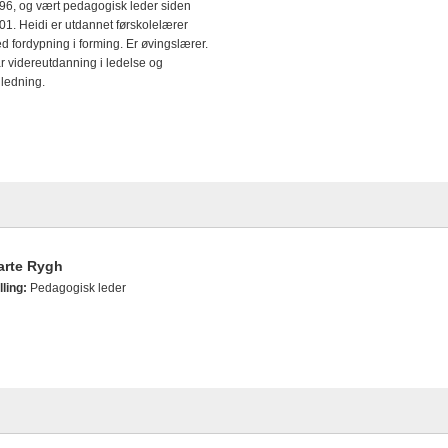
96, og vært pedagogisk leder siden
01. Heidi er utdannet førskolelærer
d fordypning i forming. Er øvingslærer.
r videreutdanning i ledelse og
iledning.
arte Rygh
lling:
Pedagogisk leder