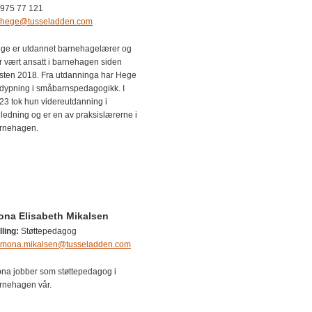
975 77 121
hege@tusseladden.com
ge er utdannet barnehagelærer og
r vært ansatt i barnehagen siden
sten 2018. Fra utdanninga har Hege
rdypning i småbarnspedagogikk. I
23 tok hun videreutdanning i
iledning og er en av praksislærerne i
rnehagen.
na Elisabeth Mikalsen
lling:
Støttepedagog
mona.mikalsen@tusseladden.com
na jobber som støttepedagog i
rnehagen vår.