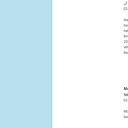
He
ha
hø
fo
20
ve
ba
Mo
Sti
Mo
ba