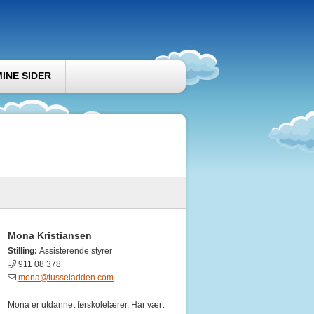
MINE SIDER
Mona Kristiansen
Stilling:
Assisterende styrer
911 08 378
mona@tusseladden.com
Mona er utdannet førskolelærer. Har vært