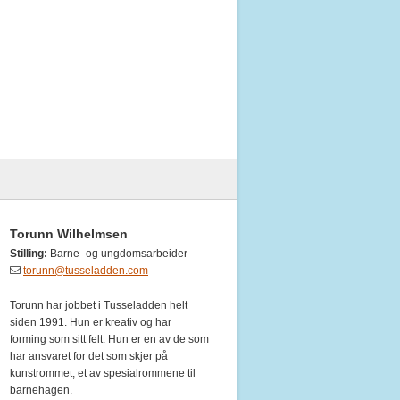
Torunn Wilhelmsen
Stilling:
Barne- og ungdomsarbeider
torunn@tusseladden.com
Torunn har jobbet i Tusseladden helt
siden 1991. Hun er kreativ og har
forming som sitt felt. Hun er en av de som
har ansvaret for det som skjer på
kunstrommet, et av spesialrommene til
barnehagen.