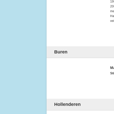
19
20
me
Ha
ve
Buren
M
Sti
Hollenderen