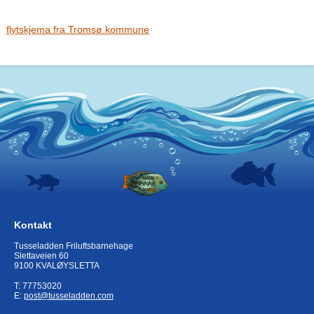
flytskjema fra Tromsø kommune
Kontakt
Tusseladden Friluftsbarnehage
Slettaveien 60
9100 KVALØYSLETTA
T: 77753020
E:
post@tusseladden.com