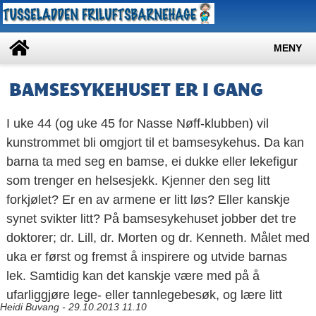
MENY
BAMSESYKEHUSET ER I GANG
I uke 44 (og uke 45 for Nasse Nøff-klubben) vil
kunstrommet bli omgjort til et bamsesykehus. Da kan
barna ta med seg en bamse, ei dukke eller lekefigur
som trenger en helsesjekk. Kjenner den seg litt
forkjølet? Er en av armene er litt løs? Eller kanskje
synet svikter litt? På bamsesykehuset jobber det tre
doktorer; dr. Lill, dr. Morten og dr. Kenneth. Målet med
uka er først og fremst å inspirere og utvide barnas
lek. Samtidig kan det kanskje være med på å
ufarliggjøre lege- eller tannlegebesøk, og lære litt
Heidi Buvang - 29.10.2013 11.10