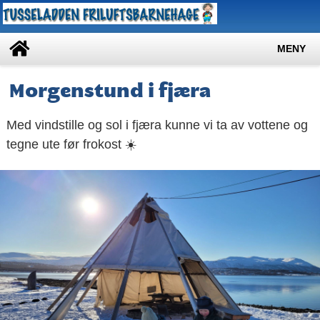
MENY
Morgenstund i fjæra
Med vindstille og sol i fjæra kunne vi ta av vottene og
tegne ute før frokost ☀️