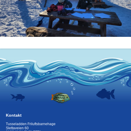
Kontakt
Tusseladden Friluftsbarnehage
Slettaveien 60