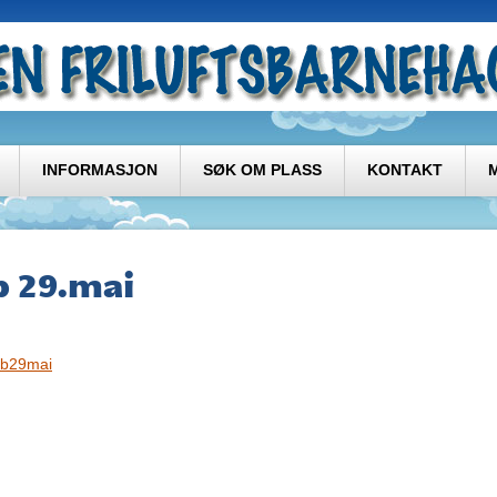
INFORMASJON
SØK OM PLASS
KONTAKT
 29.mai
b29mai