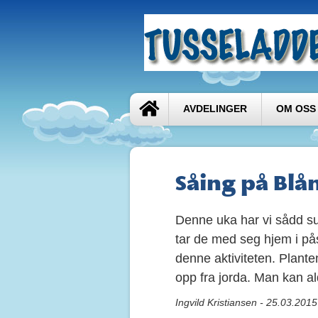
AVDELINGER
OM OSS
Såing på Bl
Denne uka har vi sådd su
tar de med seg hjem i på
denne aktiviteten. Plante
opp fra jorda. Man kan ald
Ingvild Kristiansen - 25.03.201