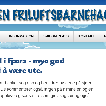
INFORMASJON
SØK OM PLASS
KONTAKT
i fjæra - mye god
 å være ute.
har benket seg opp og beundrer bølgene på sjøen
n. De kommenterer også fargen på himmelen og en
ppleve og sanse ute som gir viktig læring også