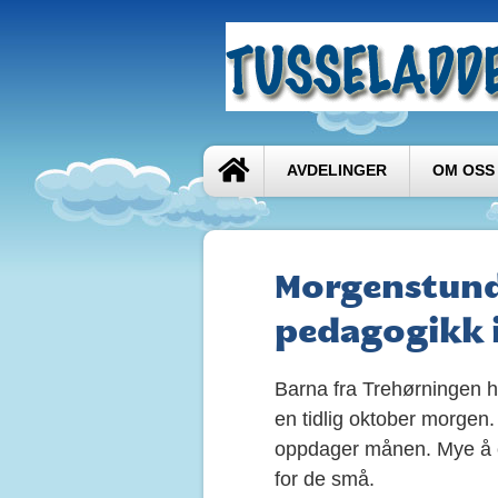
AVDELINGER
OM OSS
Morgenstund 
pedagogikk i
Barna fra Trehørningen 
en tidlig oktober morge
oppdager månen. Mye å o
for de små.